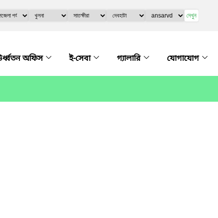
দেখুন
র্ধ্বতন অফিস
ই-সেবা
গ্যালারি
যোগাযোগ