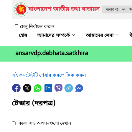
বাংলাদেশ জাতীয় তথ্য বাতায়ন
মেনু নির্বাচন করুন
আমাদের সম্পর্কে
আমাদের সেবা
ঊ
ansarvdp.debhata.satkhira
এই কনটেন্টটি শেয়ার করতে ক্লিক করুন
টেন্ডার (দরপত্র)
এডভান্সড অপশনগুলো দেখান