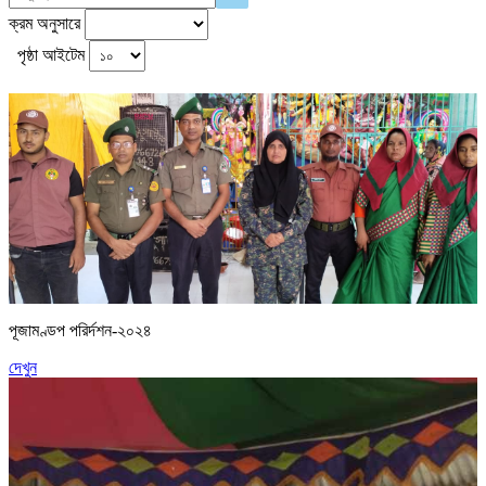
ক্রম অনুসারে
পৃষ্ঠা আইটেম
পূজামণ্ডপ পরির্দশন-২০২৪
দেখুন