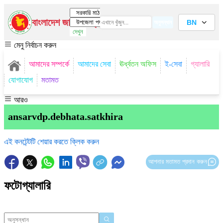
বাংলাদেশ জাতীয় তথ্য বাতায়ন
BN
অনুসন্ধান
দেখুন
মেনু নির্বাচন করুন
আমাদের সম্পর্কে
আমাদের সেবা
ঊর্ধ্বতন অফিস
ই-সেবা
গ্যালারি
যোগাযোগ
মতামত
আরও
ansarvdp.debhata.satkhira
এই কনটেন্টটি শেয়ার করতে ক্লিক করুন
আপনার মতামত প্রদান করুন
ফটোগ্যালারি