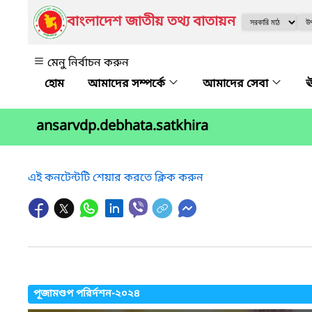
বাংলাদেশ জাতীয় তথ্য বাতায়ন
মেনু নির্বাচন করুন
আমাদের সম্পর্কে
আমাদের সেবা
ঊ
ansarvdp.debhata.satkhira
এই কনটেন্টটি শেয়ার করতে ক্লিক করুন
পূজামণ্ডপ পরির্দশন-২০২৪